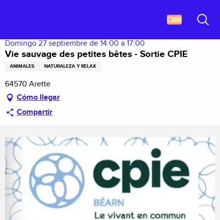
Aller
Descubrir Francia
Vie sauvage des petites bêtes - Sortie CPIE
au
contenu
Buscar
principal
Domingo 27 septiembre de 14:00 a 17:00
Vie sauvage des petites bêtes - Sortie CPIE
ANIMALES
NATURALEZA Y RELAX
64570 Arette
Cómo llegar
Compartir