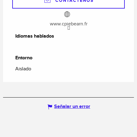
CONTÁCTENOS
www.cpiebearn.fr
Idiomas hablados
Idiomas hablados
Entorno
Entorno
Aislado
Señalar un error