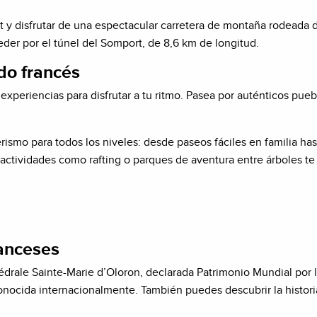
t y disfrutar de una espectacular carretera de montaña rodeada d
er por el túnel del Somport, de 8,6 km de longitud.
do francés
 experiencias para disfrutar a tu ritmo. Pasea por auténticos pu
erismo para todos los niveles: desde paseos fáciles en familia h
 actividades como rafting o parques de aventura entre árboles te 
ranceses
hédrale Sainte-Marie d’Oloron, declarada Patrimonio Mundial po
ocida internacionalmente. También puedes descubrir la historia 