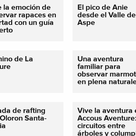
e la emoción de
El pico de Anie
ervar rapaces en
desde el Valle de
rtad con un guía
Aspe
erto
ino de La
Una aventura
ure
familiar para
observar marmo
en plena natural
ada de rafting
Vive la aventura
 Oloron Santa-
Accous Aventure
ia
circuitos entre
árboles y colump