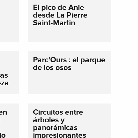
El pico de Anie
desde La Pierre
Saint-Martin
Parc'Ours : el parque
de los osos
tas
eza
 en
Circuitos entre
:
árboles y
panorámicas
io
impresionantes