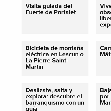
Visita guiada del
Viv
Fuerte de Portalet
obs
libe
exp
Bicicleta de montaña
Cam
eléctrica en Lescun o
Mât
La Pierre Saint-
Martin
Deslízate, salta y
Baj
explora: descubre el
por
barranquismo con un
Mar
guía