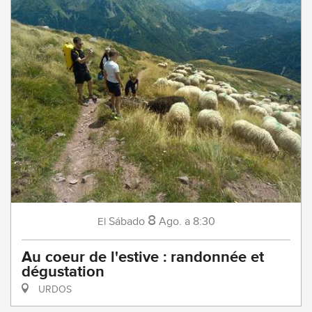
8
Sábado
Ago.
a 8:30
El
Au coeur de l'estive : randonnée et
dégustation
URDOS