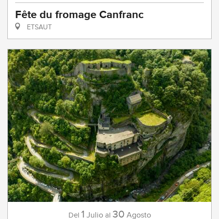
Fête du fromage Canfranc
ETSAUT
1
30
Julio
Agosto
Del
al