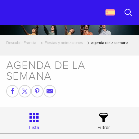
Aller
au
contenu
Buscar
principal
Descubrir Francia
Fiestas y animaciones
agenda de la semana
AGENDA DE LA
SEMANA
Lista
Filtrar