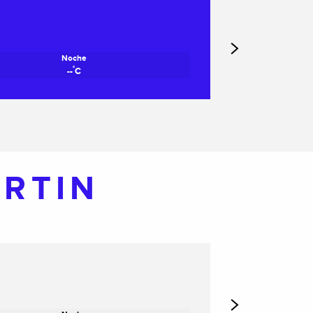
Noche
°
--
C
ARTIN