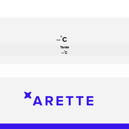
°
--
C
Tarde
°
--
C
ARETTE