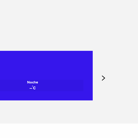
Noche
°
--
C