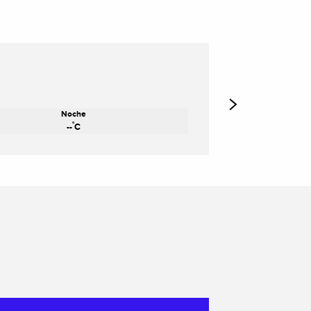
Noche
°
--
C