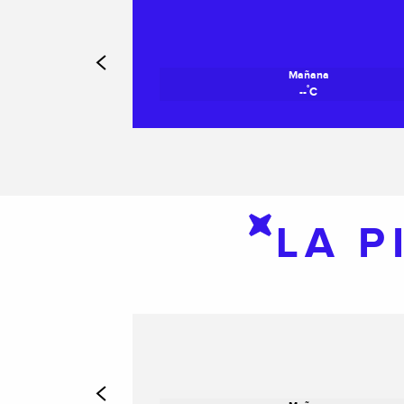
Mañana
°
--
C
LA P