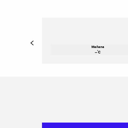
Mañana
°
--
C