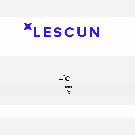
LESCUN
°
--
C
Tarde
°
--
C