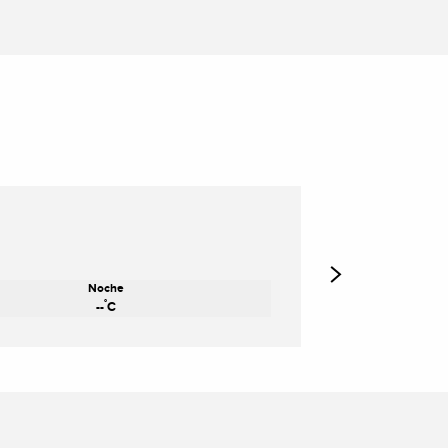
Noche
°
--
C