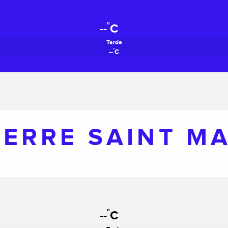
°
--
C
Tarde
°
--
C
IERRE SAINT M
°
--
C