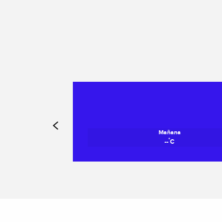
Mañana
°
--
C