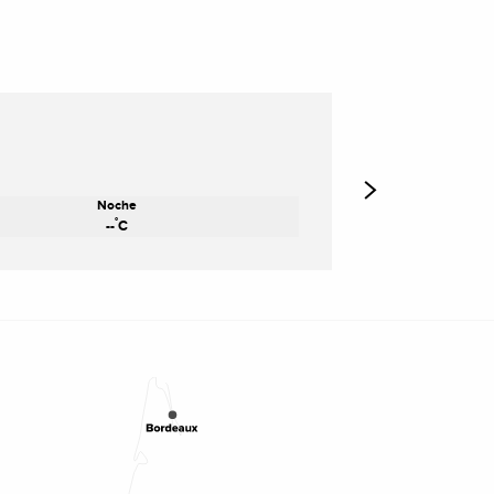
Noche
°
--
C