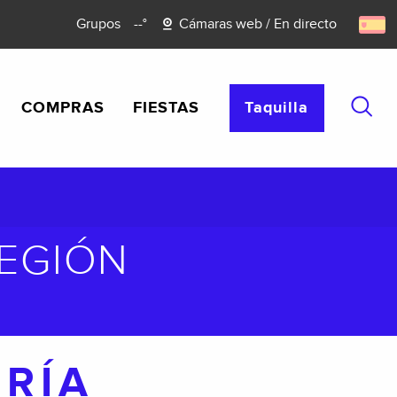
Grupos
--°
Cámaras web / En directo
COMPRAS
FIESTAS
Taquilla
Busca
REGIÓN
RÍA