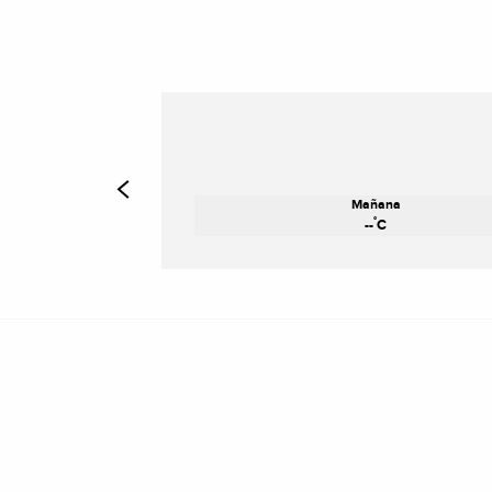
Mañana
°
--
C