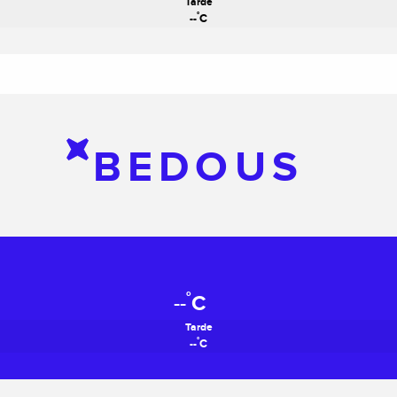
Tarde
°
--
C
BEDOUS
°
--
C
Tarde
°
--
C