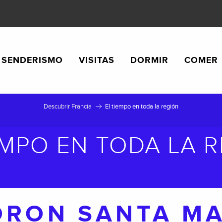
SENDERISMO
VISITAS
DORMIR
COMER
Descubrir Francia
El tiempo en toda la región
EMPO EN TODA LA 
ORON SANTA MA