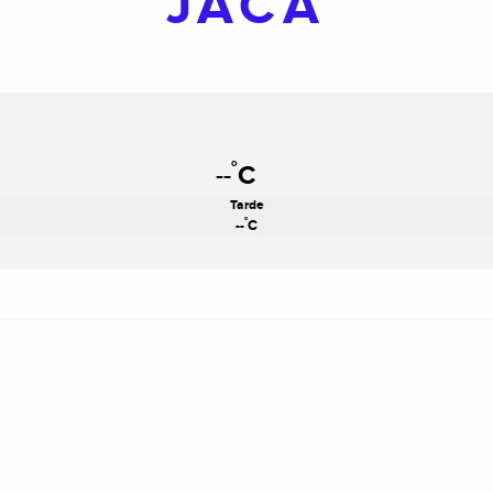
JACA
°
--
C
Tarde
°
--
C