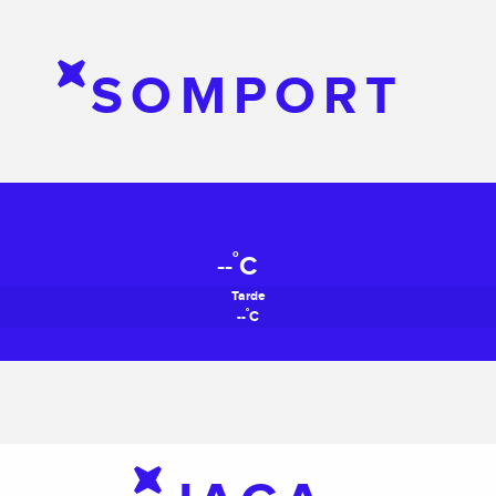
SOMPORT
°
--
C
Tarde
°
--
C