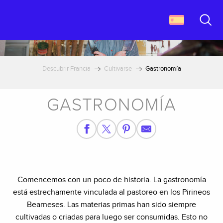
Aller
au
contenu
Buscar
principal
Descubrir Francia
Cultivarse
Gastronomía
GASTRONOMÍA
Comencemos con un poco de historia. La gastronomía
está estrechamente vinculada al pastoreo en los Pirineos
Bearneses. Las materias primas han sido siempre
cultivadas o criadas para luego ser consumidas. Esto no