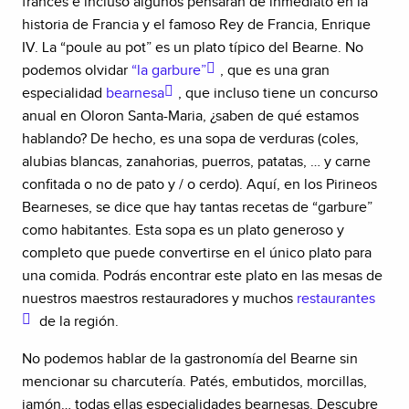
francés e incluso algunos pensarán de inmediato en la
historia de Francia y el famoso Rey de Francia, Enrique
IV. La “poule au pot” es un plato típico del Bearne. No
podemos olvidar
“la garbure”
, que es una gran
especialidad
bearnesa
, que incluso tiene un concurso
anual en Oloron Santa-Maria, ¿saben de qué estamos
hablando? De hecho, es una sopa de verduras (coles,
alubias blancas, zanahorias, puerros, patatas, … y carne
confitada o no de pato y / o cerdo). Aquí, en los Pirineos
Bearneses, se dice que hay tantas recetas de “garbure”
como habitantes. Esta sopa es un plato generoso y
completo que puede convertirse en el único plato para
una comida. Podrás encontrar este plato en las mesas de
nuestros maestros restauradores y muchos
restaurantes
de la región.
No podemos hablar de la gastronomía del Bearne sin
mencionar su charcutería. Patés, embutidos, morcillas,
jamón… todas ellas especialidades bearnesas. Descubre