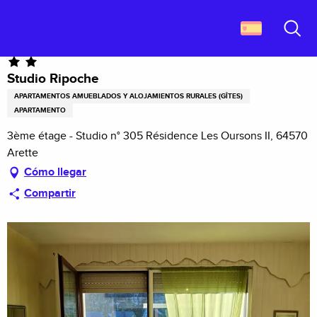
Aller
Descubrir Francia
Studio Ripoche
au
contenu
Buscar
principal
Studio Ripoche
APARTAMENTOS AMUEBLADOS Y ALOJAMIENTOS RURALES (GÎTES)
APARTAMENTO
3ème étage - Studio n° 305 Résidence Les Oursons II, 64570
Arette
Cómo llegar
Compartir