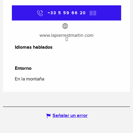
+33 5 59 66 20
▒▒
www.lapierrestmartin.com
Idiomas hablados
Idiomas hablados
Entorno
Entorno
En la montaña
Señalar un error