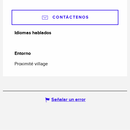
CONTÁCTENOS
Idiomas hablados
Idiomas hablados
Entorno
Entorno
Proximité village
Señalar un error