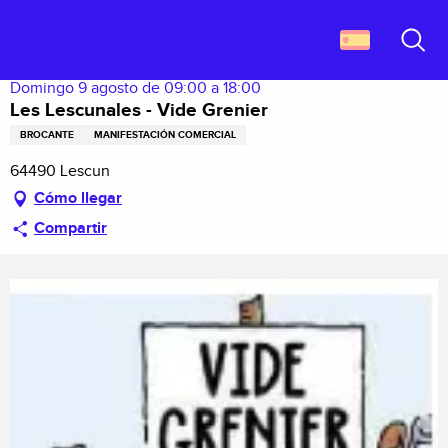
Aller
Descubrir Francia
Les Lescunales - Vide Grenier
au
contenu
Buscar
principal
Domingo 9 agosto de 09:00 a 18:00
Les Lescunales - Vide Grenier
BROCANTE
MANIFESTACIÓN COMERCIAL
64490 Lescun
Cómo llegar
Compartir