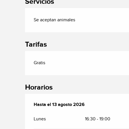
Servicios
Se aceptan animales
Tarifas
Gratis
Horarios
Del
Hasta el
6 agosto 2026
13 agosto 2026
al
13 agosto 2026
Lunes
16:30 - 19:00