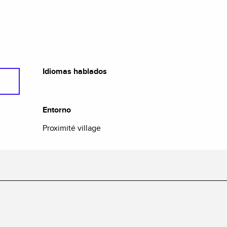
Idiomas hablados
Idiomas hablados
Entorno
Entorno
Proximité village