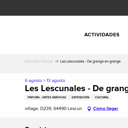
Aller
au
contenu
principal
ACTIVIDADES
Descubrir Francia
Les Lescunales - De grange en grange
6 agosto > 13 agosto
Les Lescunales - De gran
PINTURA - ARTES GRÁFICAS
EXPOSICIÓN
CULTURAL
village, D239, 64490 Lescun
Cómo llegar