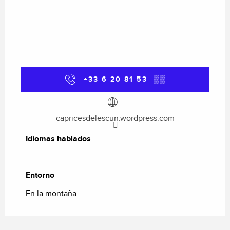
+33 6 20 81 53
▒▒
capricesdelescun.wordpress.com
Idiomas hablados
Idiomas hablados
Entorno
Entorno
En la montaña