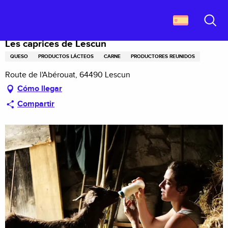
Aller
Descubrir Francia
Les caprices de Lescun
au
contenu
Buscar
principal
Les caprices de Lescun
QUESO
PRODUCTOS LÁCTEOS
CARNE
PRODUCTORES REUNIDOS
Route de l'Abérouat, 64490 Lescun
Cómo llegar
Compartir