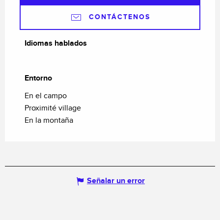
CONTÁCTENOS
Idiomas hablados
Idiomas hablados
Entorno
Entorno
En el campo
Proximité village
En la montaña
Señalar un error