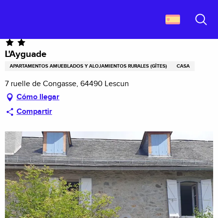
Aller
Descubrir Francia
L'Ayguade
au
contenu
Buscar
principal
L'Ayguade
APARTAMENTOS AMUEBLADOS Y ALOJAMIENTOS RURALES (GÎTES)
CASA
7 ruelle de Congasse, 64490 Lescun
Cómo llegar
Compartir