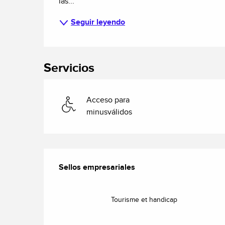
las...
Seguir leyendo
Servicios
Acceso para
minusválidos
Oferta de prestacio
Sellos empresariales
Sellos empresariales
Tourisme et handicap