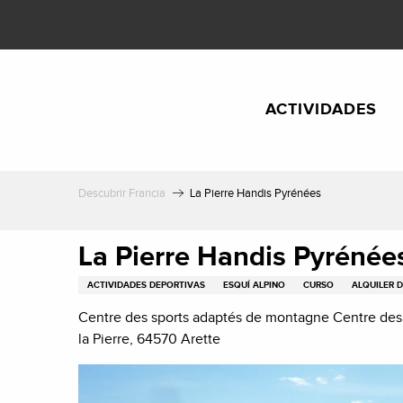
Aller
au
contenu
principal
ACTIVIDADES
Descubrir Francia
La Pierre Handis Pyrénées
La Pierre Handis Pyrénée
ACTIVIDADES DEPORTIVAS
ESQUÍ ALPINO
CURSO
ALQUILER D
Centre des sports adaptés de montagne Centre des
la Pierre, 64570 Arette