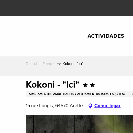
Aller
au
contenu
principal
ACTIVIDADES
Descubrir Francia
Kokoni - "Ici"
Kokoni - "Ici"
APARTAMENTOS AMUEBLADOS Y ALOJAMIENTOS RURALES (GÎTES)
B
15 rue Longis, 64570 Arette
Cómo llegar