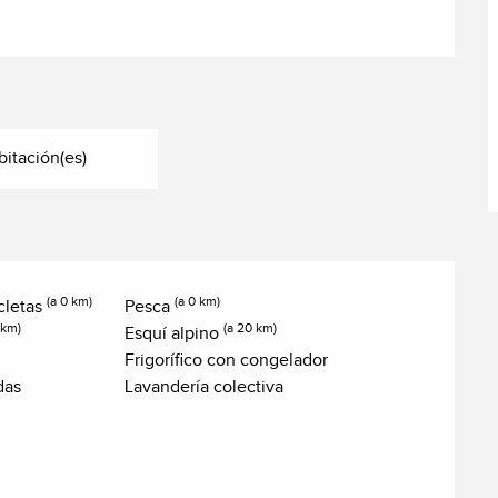
bitación(es)
(a 0 km)
(a 0 km)
icletas
Pesca
 km)
(a 20 km)
Esquí alpino
Frigorífico con congelador
das
Lavandería colectiva