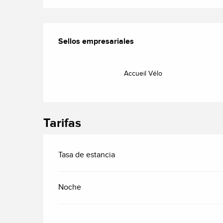
Oferta de prestacio
Sellos empresariales
Sellos empresariales
Accueil Vélo
Tarifas
Tasa de estancia
Noche