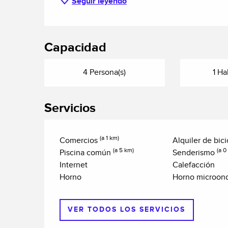
Seguir leyendo
Capacidad
4 Persona(s)
1 Ha
Servicios
(a 1 km)
Comercios
Alquiler de bic
(a 5 km)
(a 0
Piscina común
Senderismo
Internet
Calefacción
Horno
Horno microon
VER TODOS LOS SERVICIOS