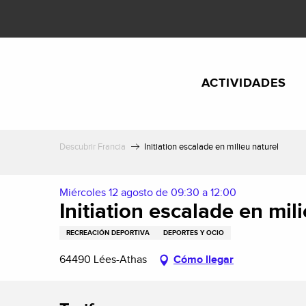
Aller
au
contenu
principal
ACTIVIDADES
Descubrir Francia
Initiation escalade en milieu naturel
Miércoles 12 agosto de 09:30 a 12:00
Initiation escalade en mil
RECREACIÓN DEPORTIVA
DEPORTES Y OCIO
64490 Lées-Athas
Cómo llegar