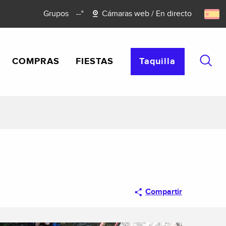
Grupos
--°
Cámaras web / En directo
COMPRAS
FIESTAS
Taquilla
Busca
Compartir