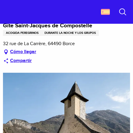
Aller
Descubrir Francia
Gîte Saint-Jacques de Compostelle
au
contenu
Buscar
principal
Gîte Saint-Jacques de Compostelle
ACOGIDA PEREGRINOS
DURANTE LA NOCHE Y LOS GRUPOS
32 rue de La Carrère, 64490 Borce
Cómo llegar
Compartir