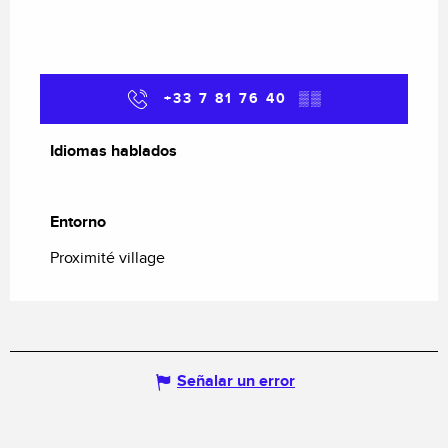
+33 7 81 76 40
▒▒
Idiomas hablados
Idiomas hablados
Entorno
Entorno
Proximité village
Señalar un error