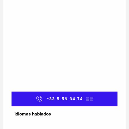
+33 5 59 34 74
▒▒
Idiomas hablados
Idiomas hablados