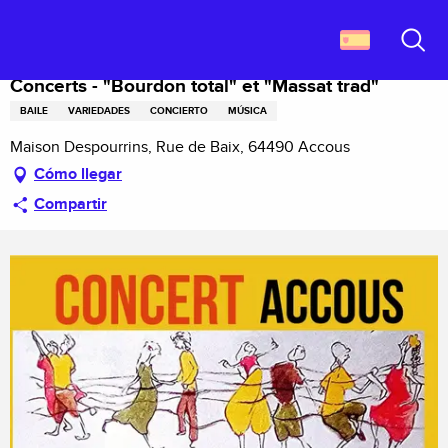
Aller
Descubrir Francia
Concerts - "Bourdon total" et "Massat trad"
au
contenu
Buscar
principal
Concerts - "Bourdon total" et "Massat trad"
BAILE
VARIEDADES
CONCIERTO
MÚSICA
Maison Despourrins, Rue de Baix, 64490 Accous
Cómo llegar
Compartir