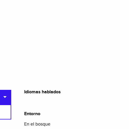
Idiomas hablados
Idiomas hablados
Entorno
Entorno
En el bosque