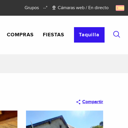
Grupos
--°
Cámaras web / En directo
COMPRAS
FIESTAS
Taquilla
Busca
Compartir