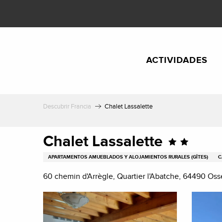
Aller
au
contenu
principal
ACTIVIDADES
Descubrir Francia
Chalet Lassalette
Chalet Lassalette
APARTAMENTOS AMUEBLADOS Y ALOJAMIENTOS RURALES (GÎTES)
C
60 chemin d'Arrègle, Quartier l'Abatche, 64490 Os