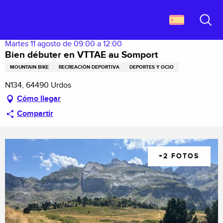
Aller
Descubrir Francia
Bien débuter en VTTAE au Somport
au
contenu
Buscar
principal
Martes 11 agosto de 09:00 a 12:00
Bien débuter en VTTAE au Somport
MOUNTAIN BIKE
RECREACIÓN DEPORTIVA
DEPORTES Y OCIO
N134, 64490 Urdos
Cómo llegar
Compartir
+2 FOTOS