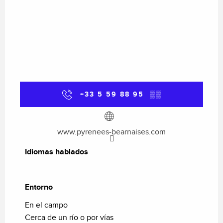
+33 5 59 88 95
▒▒
www.pyrenees-bearnaises.com
Idiomas hablados
Idiomas hablados
Entorno
Entorno
En el campo
Cerca de un río o por vías