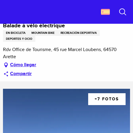
Aller
Descubrir Francia
Balade à vélo électrique
au
contenu
Buscar
principal
Balade à vélo électrique
EN BICICLETA
MOUNTAIN BIKE
RECREACIÓN DEPORTIVA
DEPORTES Y OCIO
Rdv Office de Tourisme, 45 rue Marcel Loubens, 64570
Arette
Cómo llegar
Compartir
+7 FOTOS