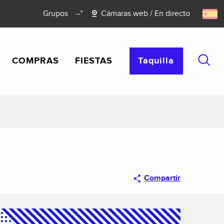
Grupos
--°
Cámaras web / En directo
COMPRAS
FIESTAS
Taquilla
Busca
Compartir