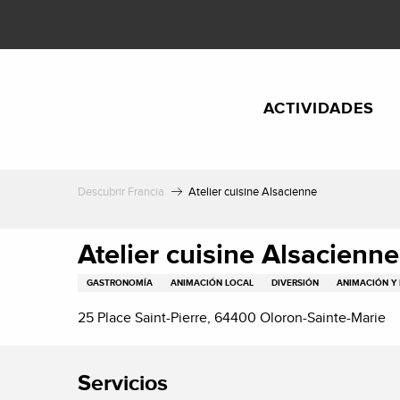
Aller
au
contenu
principal
ACTIVIDADES
Descubrir Francia
Atelier cuisine Alsacienne
Atelier cuisine Alsacienne
GASTRONOMÍA
ANIMACIÓN LOCAL
DIVERSIÓN
ANIMACIÓN Y 
25 Place Saint-Pierre, 64400 Oloron-Sainte-Marie
Servicios