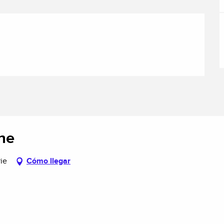
nne
ie
Cómo llegar