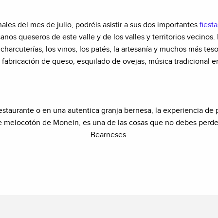
inales del mes de julio, podréis asistir a sus dos importantes
fiest
sanos queseros de este valle y de los valles y territorios vecin
harcuterías, los vinos, los patés, la artesanía y muchos más te
fabricación de queso, esquilado de ovejas, música tradicional en
restaurante o en una autentica granja bernesa, la experiencia d
 melocotón de Monein, es una de las cosas que no debes perderte
Bearneses.