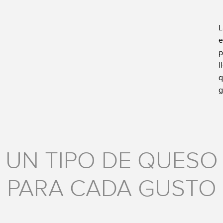
L
e
p
l
q
g
UN TIPO DE QUESO
PARA CADA GUSTO