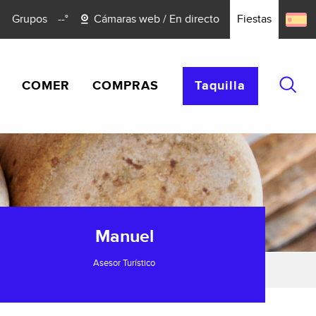
Grupos
--°
Cámaras web / En directo
Fiestas
COMER
COMPRAS
Taquilla
Busca
Manuel
Asesor Turístico