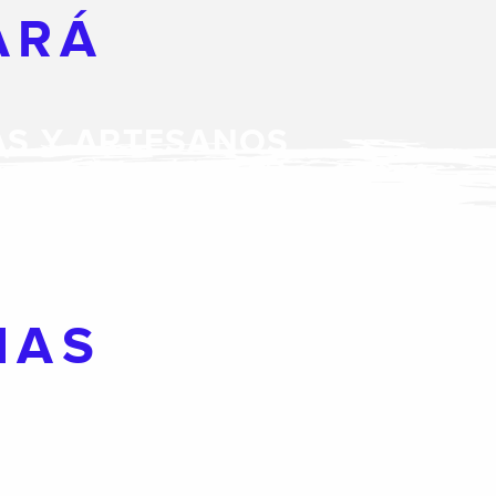
ARÁ
AS Y ARTESANOS
IAS
DÓNDE ESQUIAR CON
LA FAMILIA EN EL
PIRINEO
 LA PIERRE SAINT-MARTIN