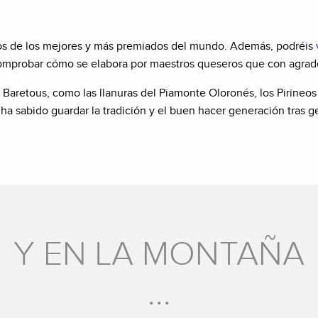
os de los mejores y más premiados del mundo. Además, podréis
comprobar cómo se elabora por maestros queseros que con agrado
 Baretous, como las llanuras del Piamonte Oloronés, los Pirineos
ha sabido guardar la tradición y el buen hacer generación tras g
OMPRAR NUESTRAS ESPECI
Y EN LA MONTAÑA
...