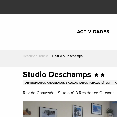
Aller
au
contenu
principal
ACTIVIDADES
Descubrir Francia
Studio Deschamps
Studio Deschamps
APARTAMENTOS AMUEBLADOS Y ALOJAMIENTOS RURALES (GÎTES)
A
Rez de Chaussée - Studio n° 3 Résidence Oursons I