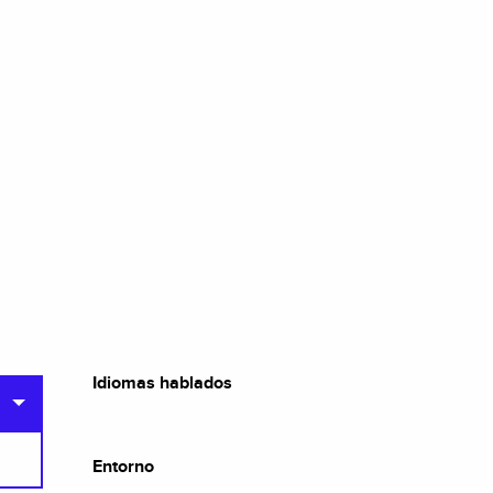
Idiomas hablados
Idiomas hablados
Entorno
Entorno