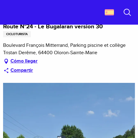
Aller
Descubrir Francia
Route N°24 - Le Bugalaran version 30
au
contenu
Buscar
principal
Route N°24 - Le Bugalaran version 30
CICLOTURISTA
Boulevard François Mitterrand, Parking piscine et collège
Tristan Derême, 64400 Oloron-Sainte-Marie
Cómo llegar
Compartir