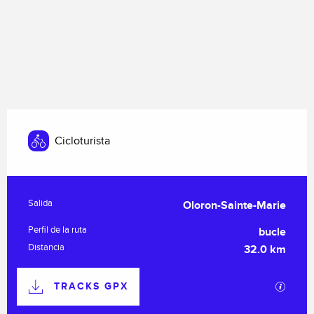
Cicloturista
Información práctica
Salida
Oloron-Sainte-Marie
Perfil de la ruta
bucle
Distancia
32.0 km
Documentación
TRACKS GPX
Los ar