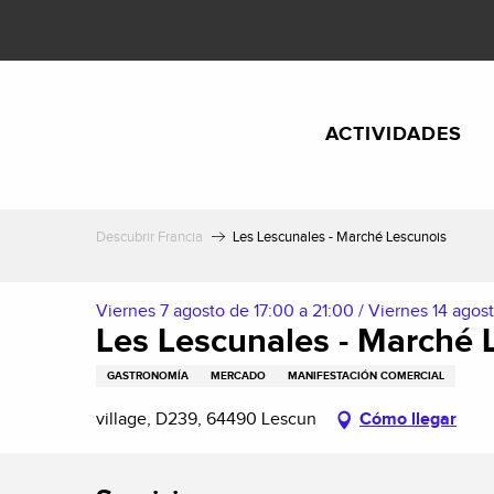
Aller
au
contenu
principal
ACTIVIDADES
Descubrir Francia
Les Lescunales - Marché Lescunois
Viernes 7 agosto de 17:00 a 21:00 / Viernes 14 agosto
Les Lescunales - Marché 
GASTRONOMÍA
MERCADO
MANIFESTACIÓN COMERCIAL
village, D239, 64490 Lescun
Cómo llegar