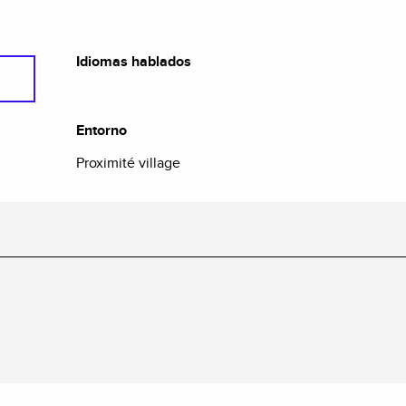
Idiomas hablados
Idiomas hablados
Entorno
Entorno
Proximité village