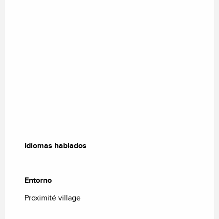
Idiomas hablados
Idiomas hablados
Entorno
Entorno
Proximité village