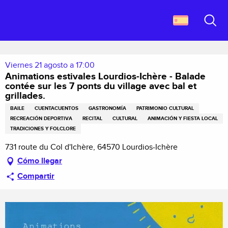
Aller
Descubrir Francia
au
Animations estivales Lourdios-Ichère - Balade contée sur les 7 ponts du
contenu
Buscar
village avec bal et grillades.
principal
Viernes 21 agosto a 17:00
Animations estivales Lourdios-Ichère - Balade
contée sur les 7 ponts du village avec bal et
grillades.
BAILE
CUENTACUENTOS
GASTRONOMÍA
PATRIMONIO CULTURAL
RECREACIÓN DEPORTIVA
RECITAL
CULTURAL
ANIMACIÓN Y FIESTA LOCAL
TRADICIONES Y FOLCLORE
731 route du Col d'Ichère, 64570 Lourdios-Ichère
Cómo llegar
Compartir