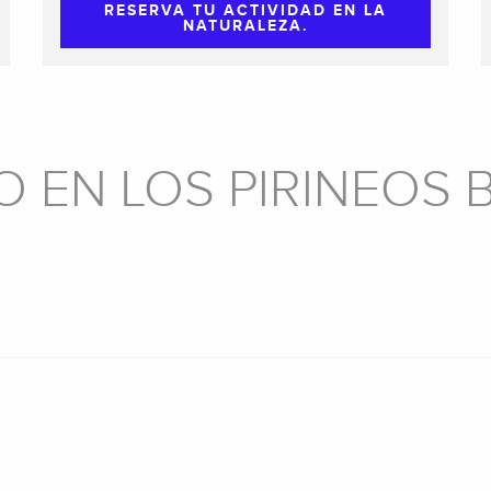
RESERVA TU ACTIVIDAD EN LA
NATURALEZA.
 EN LOS PIRINEOS 
CASAS DE
HUÉSPEDES
HOTELES