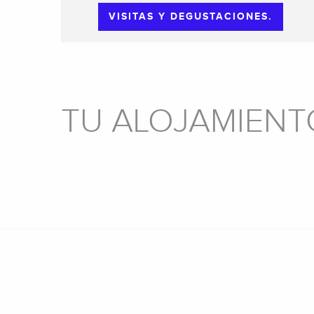
VISITAS Y DEGUSTACIONES.
TU ALOJAMIENTO
CAMPINGS
ALQUILER DE
VACACIONES