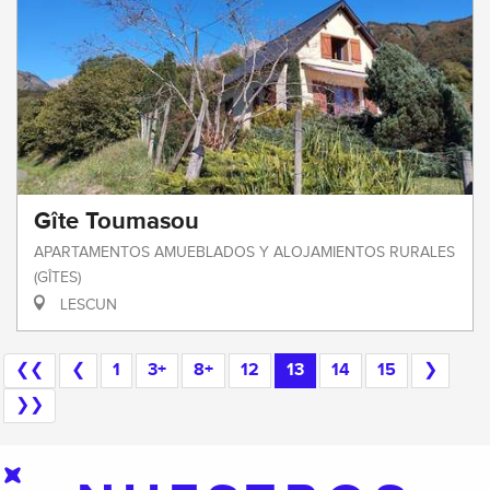
Gîte Toumasou
APARTAMENTOS AMUEBLADOS Y ALOJAMIENTOS RURALES
(GÎTES)
LESCUN
❮❮
❮
1
3+
8+
12
13
14
15
❯
❯❯