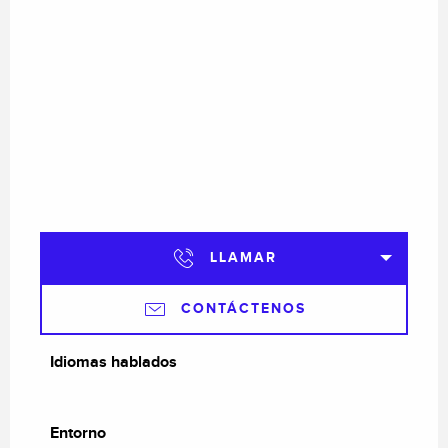
LLAMAR
CONTÁCTENOS
Idiomas hablados
Idiomas hablados
Entorno
Entorno