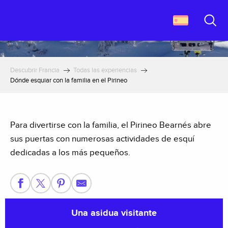
Aller
au
contenu
Buscar
principal
Descubrir Francia
Todas las experiencias
Dónde esquiar con la familia en el Pirineo
Para divertirse con la familia, el Pirineo Bearnés abre
sus puertas con numerosas actividades de esquí
dedicadas a los más pequeños.
Una asidua visitante