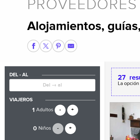
PROVEEDORES D
Alojamientos, guías,
DEL - AL
27
res
La opción
VIAJEROS
Adultos
-
+
Niños
-
+