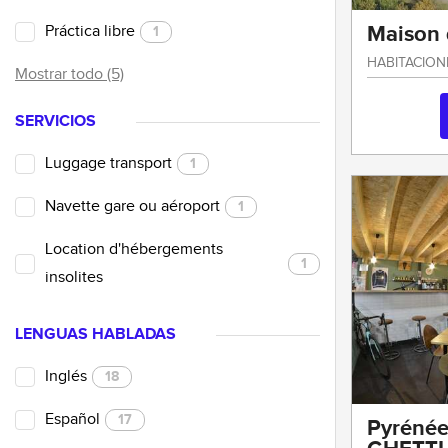
Práctica libre
Maison 
1
HABITACION
Mostrar todo (5)
SERVICIOS
Luggage transport
1
Navette gare ou aéroport
1
Location d'hébergements
1
insolites
LENGUAS HABLADAS
Inglés
18
Español
17
Pyrénée