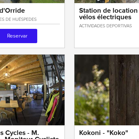
d'Orride
Station de location
vélos électriques
ES DE HUÉSPEDES
ACTIVIDADES DEPORTIVAS
Reservar
s Cycles - M.
Kokoni - "Koko"