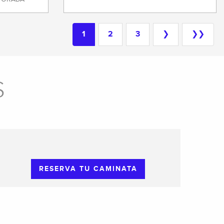
1
2
3
❯
❯❯
S
RESERVA TU CAMINATA