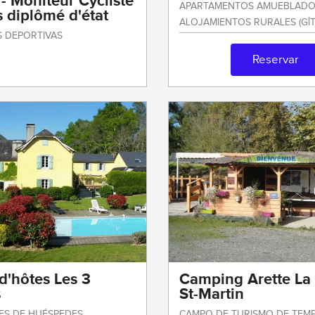
- Moniteur Cycliste
APARTAMENTOS AMUEBLADO
s diplômé d'état
ALOJAMIENTOS RURALES (GÎT
S DEPORTIVAS
Reservar
d'hôtes Les 3
Camping Arette La 
s
St-Martin
ES DE HUÉSPEDES
CAMPO DE TURISMO DE TEM