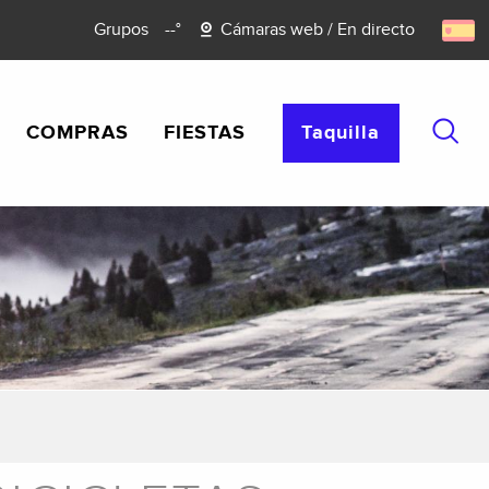
Grupos
--°
Cámaras web / En directo
COMPRAS
FIESTAS
Taquilla
Busca