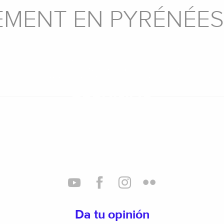
MENT EN PYRÉNÉES
ZONAS DE
LAS CASAS RURALES
AUTOCARAVANAS
PARA GRUPOS Y
REFUGIOS
Da tu opinión