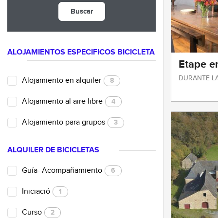
Buscar
ALOJAMIENTOS ESPECÍFICOS BICICLETA
Etape e
DURANTE L
Alojamiento en alquiler
8
Alojamiento al aire libre
4
Alojamiento para grupos
3
ALQUILER DE BICICLETAS
Guía- Acompañamiento
6
Iniciació
1
Curso
2