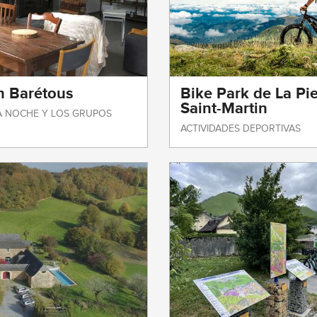
n Barétous
Bike Park de La Pie
Saint-Martin
A NOCHE Y LOS GRUPOS
ACTIVIDADES DEPORTIVAS