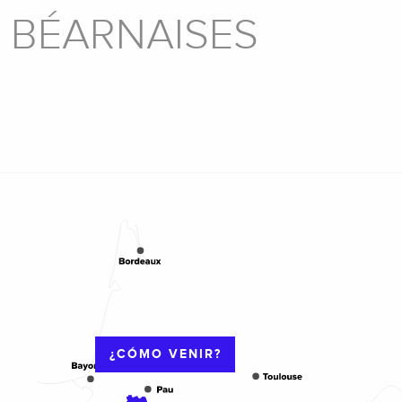
 BÉARNAISES
CASAS DE
ALQUILER DE
HUÉSPEDES
VACACIONES
¿CÓMO VENIR?