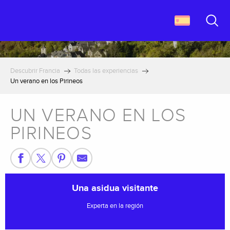
Aller
au
contenu
Buscar
principal
Descubrir Francia
Todas las experiencias
Un verano en los Pirineos
UN VERANO EN LOS
PIRINEOS
Una asidua visitante
Experta en la región