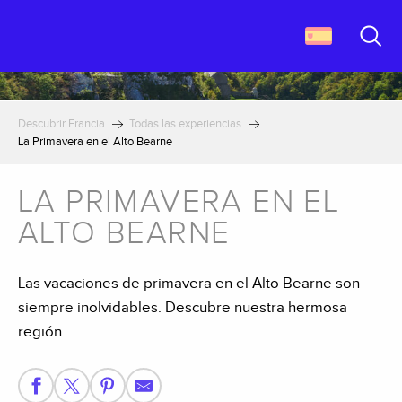
Aller
au
contenu
Buscar
principal
Descubrir Francia
Todas las experiencias
La Primavera en el Alto Bearne
LA PRIMAVERA EN EL
ALTO BEARNE
Las vacaciones de primavera en el Alto Bearne son
siempre inolvidables. Descubre nuestra hermosa
región.