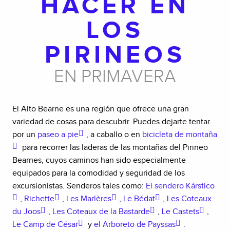
HACER EN
LOS
PIRINEOS
EN PRIMAVERA
El Alto Bearne es una región que ofrece una gran
variedad de cosas para descubrir. Puedes dejarte tentar
por un
paseo a pie
, a caballo o en
bicicleta de montaña
para recorrer las laderas de las montañas del Pirineo
Bearnes, cuyos caminos han sido especialmente
equipados para la comodidad y seguridad de los
excursionistas. Senderos tales como:
El sendero Kárstico
,
Richette
,
Les Marlères
,
Le Bédat
,
Les Coteaux
du Joos
,
Les Coteaux de la Bastarde
,
Le Castets
,
Le Camp de César
y
el Arboreto de Payssas
.