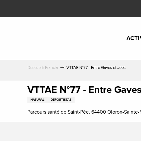
Aller
au
contenu
principal
ACTI
Descubrir Francia
VTTAE N°77 - Entre Gaves et Joos
VTTAE N°77 - Entre Gaves
NATURAL
DEPORTISTAS
Parcours santé de Saint-Pée, 64400 Oloron-Sainte-