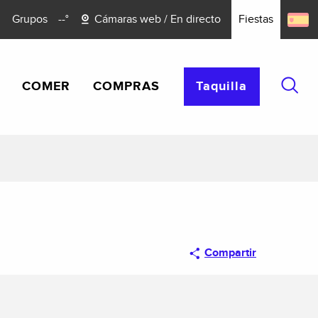
Grupos
--°
Cámaras web / En directo
Fiestas
COMER
COMPRAS
Taquilla
Busca
Compartir