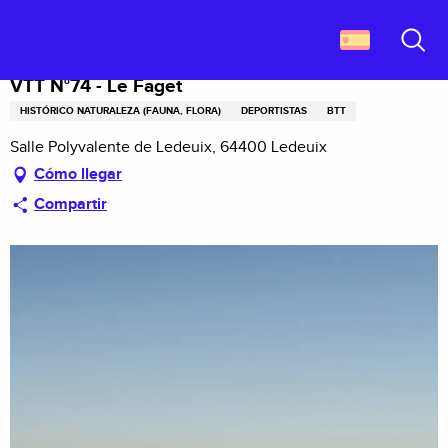
Aller
Descubrir Francia
VTT N°74 - Le Faget
au
contenu
Buscar
principal
VTT N°74 - Le Faget
HISTÓRICO NATURALEZA (FAUNA, FLORA)
DEPORTISTAS
BTT
Salle Polyvalente de Ledeuix, 64400 Ledeuix
Cómo llegar
Compartir