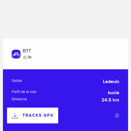
BTT
3h
Información práctica
Salida
Ledeuix
Perfil de la ruta
bucle
Distancia
24.5 km
Documentación
TRACKS GPX
Los ar