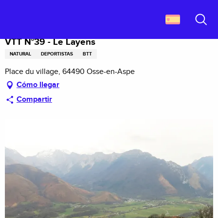
Aller
Descubrir Francia
VTT N°39 - Le Layens
au
contenu
Buscar
principal
VTT N°39 - Le Layens
NATURAL
DEPORTISTAS
BTT
Place du village, 64490 Osse-en-Aspe
Cómo llegar
Compartir