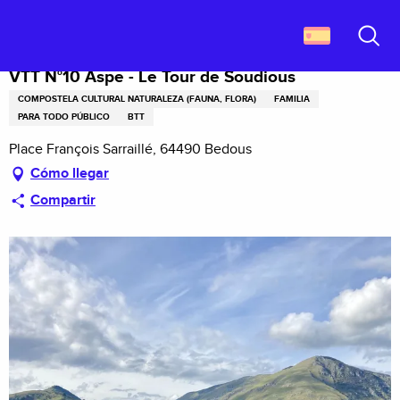
Aller
Descubrir Francia
VTT N°10 Aspe - Le Tour de Soudious
au
contenu
Buscar
principal
VTT N°10 Aspe - Le Tour de Soudious
COMPOSTELA CULTURAL NATURALEZA (FAUNA, FLORA)
FAMILIA
PARA TODO PÚBLICO
BTT
Place François Sarraillé, 64490 Bedous
Cómo llegar
Compartir