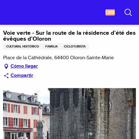
Aller
Descubrir Francia
au
Voie verte - Sur la route de la résidence d’été des évêques d’Oloron
contenu
Buscar
principal
Voie verte - Sur la route de la résidence d’été des
évêques d’Oloron
CULTURAL HISTÓRICO
FAMILIA
CICLOTURISTA
Place de la Cathédrale, 64400 Oloron-Sainte-Marie
Cómo llegar
Compartir