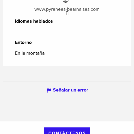
www.pyrenees-bearnaises.com
Idiomas hablados
Idiomas hablados
Entorno
Entorno
En la montaña
Señalar un error
CONTÁCTENOS