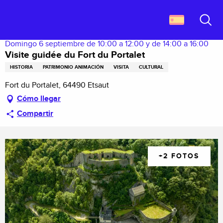
Aller
Descubrir Francia
Visite guidée du Fort du Portalet
au
contenu
Buscar
principal
Domingo 6 septiembre de 10:00 a 12:00 y de 14:00 a 16:00
Visite guidée du Fort du Portalet
HISTORIA
PATRIMONIO ANIMACIÓN
VISITA
CULTURAL
Fort du Portalet, 64490 Etsaut
Cómo llegar
Compartir
+2 FOTOS