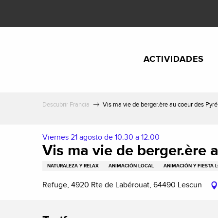
Aller
au
contenu
principal
ACTIVIDADES
Descubrir Francia
Vis ma vie de berger.ère au coeur des Pyr
Viernes 21 agosto de 10:30 a 12:00
Vis ma vie de berger.ère 
NATURALEZA Y RELAX
ANIMACIÓN LOCAL
ANIMACIÓN Y FIESTA 
Refuge, 4920 Rte de Labérouat, 64490 Lescun