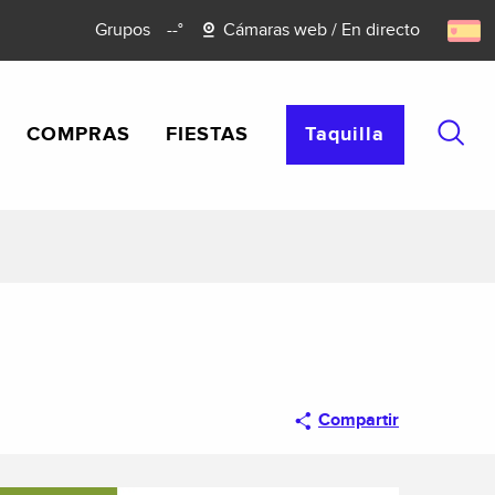
Grupos
--°
Cámaras web / En directo
COMPRAS
FIESTAS
Taquilla
Busca
Compartir