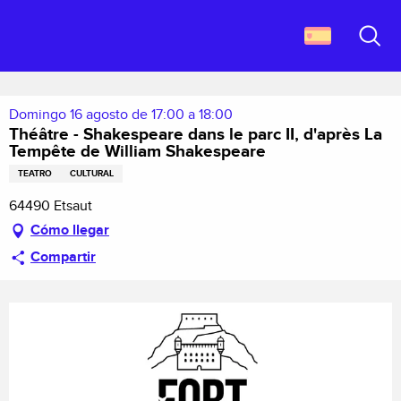
Aller
Descubrir Francia
au
Théâtre - Shakespeare dans le parc II, d'après La Tempête de William
contenu
Buscar
Shakespeare
principal
Domingo 16 agosto de 17:00 a 18:00
Théâtre - Shakespeare dans le parc II, d'après La
Tempête de William Shakespeare
TEATRO
CULTURAL
64490 Etsaut
Cómo llegar
Compartir