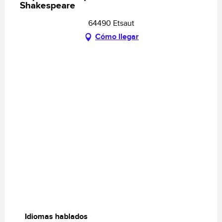
Shakespeare
64490 Etsaut
Cómo llegar
Idiomas hablados
Idiomas hablados