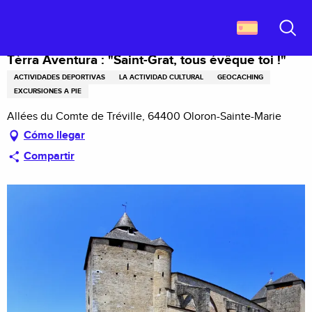
Aller
Descubrir Francia
Tèrra Aventura : "Saint-Grat, tous évêque toi !"
au
contenu
Buscar
principal
Tèrra Aventura : "Saint-Grat, tous évêque toi !"
ACTIVIDADES DEPORTIVAS
LA ACTIVIDAD CULTURAL
GEOCACHING
EXCURSIONES A PIE
Allées du Comte de Tréville, 64400 Oloron-Sainte-Marie
Cómo llegar
Compartir