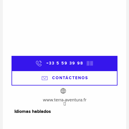
+33 5 59 39 98
▒▒
CONTÁCTENOS
www.terra-aventura.fr
Idiomas hablados
Idiomas hablados