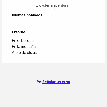
www.terra-aventura.fr
Idiomas hablados
Idiomas hablados
Entorno
Entorno
En el bosque
En la montaña
A pie de pistas
Señalar un error