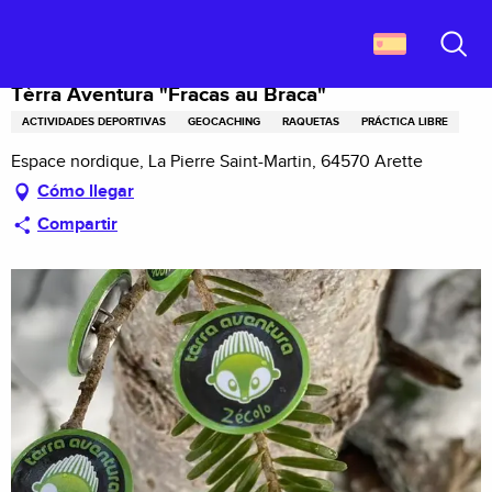
Aller
Descubrir Francia
Tèrra Aventura "Fracas au Braca"
au
contenu
Buscar
principal
Tèrra Aventura "Fracas au Braca"
ACTIVIDADES DEPORTIVAS
GEOCACHING
RAQUETAS
PRÁCTICA LIBRE
Espace nordique, La Pierre Saint-Martin, 64570 Arette
Cómo llegar
Compartir