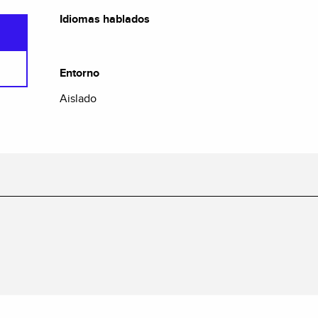
Idiomas hablados
Idiomas hablados
Entorno
Entorno
Aislado