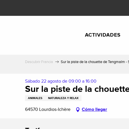
Aller
au
contenu
principal
ACTIVIDADES
Descubrir Francia
Sur la piste de la chouette de Tengmalm - 
Sábado 22 agosto de 09:00 a 16:00
Sur la piste de la chouet
ANIMALES
NATURALEZA Y RELAX
64570 Lourdios-Ichère
Cómo llegar