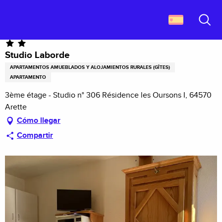
Aller
Descubrir Francia
Studio Laborde
au
contenu
Buscar
principal
Studio Laborde
APARTAMENTOS AMUEBLADOS Y ALOJAMIENTOS RURALES (GÎTES)
APARTAMENTO
3ème étage - Studio n° 306 Résidence les Oursons I, 64570
Arette
Cómo llegar
Compartir