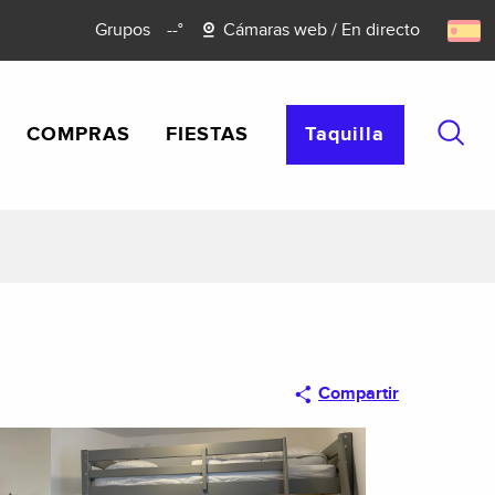
Grupos
--°
Cámaras web / En directo
COMPRAS
FIESTAS
Taquilla
Busca
Compartir