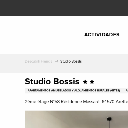
Aller
au
contenu
principal
ACTIVIDADES
Descubrir Francia
Studio Bossis
Studio Bossis
APARTAMENTOS AMUEBLADOS Y ALOJAMIENTOS RURALES (GÎTES)
A
2ème étage N°58 Résidence Massaré, 64570 Arett