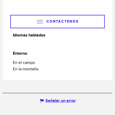
CONTÁCTENOS
Idiomas hablados
Idiomas hablados
Entorno
Entorno
En el campo
En la montaña
Señalar un error