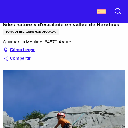
Aller
Descubrir Francia
Sites naturels d'escalade en vallée de Barétous
au
contenu
Buscar
principal
Sites naturels d'escalade en vallée de Barétous
ZONA DE ESCALADA HOMOLOGADA
Quartier La Mouline, 64570 Arette
Cómo llegar
Compartir