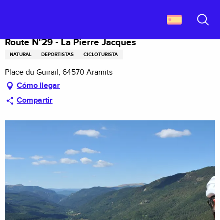
Aller
Descubrir Francia
Route N°29 - La Pierre Jacques
au
contenu
Buscar
principal
Route N°29 - La Pierre Jacques
NATURAL
DEPORTISTAS
CICLOTURISTA
Place du Guirail, 64570 Aramits
Cómo llegar
Compartir