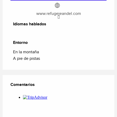
www.refugejeandel.com
Idiomas hablados
Idiomas hablados
Entorno
Entorno
En la montaña
A pie de pistas
Comentarios
Comentarios