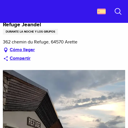
Aller
Descubrir Francia
Refuge Jeandel
au
contenu
Buscar
principal
Refuge Jeandel
DURANTE LA NOCHE Y LOS GRUPOS
362 chemin du Refuge, 64570 Arette
Cómo llegar
Compartir