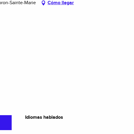
oron-Sainte-Marie
Cómo llegar
Idiomas hablados
Idiomas hablados