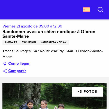
Aller
Descubrir Francia
au
Randonner avec un chien nordique à Oloron Sainte-Marie
contenu
Buscar
principal
Viernes 21 agosto de 09:00 a 12:00
Randonner avec un chien nordique à Oloron
Sainte-Marie
ANIMALES
EXCURSIÓN
NATURALEZA Y RELAX
Tracés Sauvages, 647 Route d'Arudy, 64400 Oloron-Sainte-
Marie
Cómo llegar
Compartir
+3 FOTOS