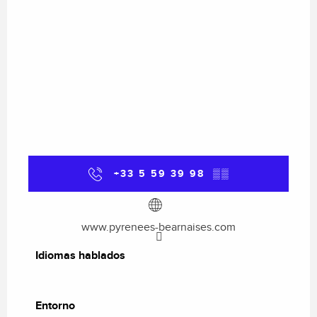
+33 5 59 39 98
▒▒
www.pyrenees-bearnaises.com
Idiomas hablados
Idiomas hablados
Entorno
Entorno